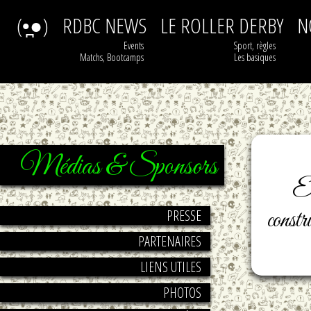
(•̪●)
RDBC NEWS
LE ROLLER DERBY
N
Events
Sport, règles
Matchs, Bootcamps
Les basiques
Médias & Sponsors
E
constr
PRESSE
PARTENAIRES
LIENS UTILES
PHOTOS