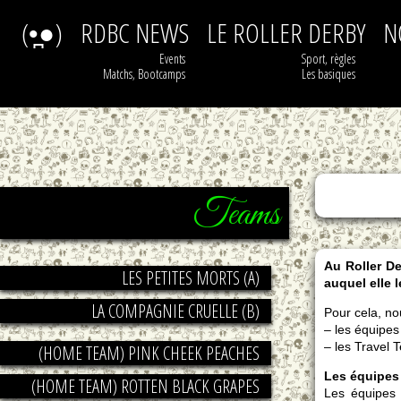
(•̪●)
RDBC NEWS
LE ROLLER DERBY
N
Events
Sport, règles
Matchs, Bootcamps
Les basiques
Teams
Au Roller De
LES PETITES MORTS (A)
auquel elle l
LA COMPAGNIE CRUELLE (B)
Pour cela, no
– les équipes 
– les Travel 
(HOME TEAM) PINK CHEEK PEACHES
Les équipes 
(HOME TEAM) ROTTEN BLACK GRAPES
Les équipes 