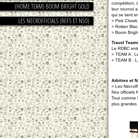
compétition, 
(HOME TEAM) BOOM BRIGHT GOLD
leur tournoi a
qui se tient en
LES NECROFFICIALS (REFS ET NSO)
> Pink Cheek
> Rotten Bla
> Boom Brigh
Travel Team
Le RDBC entra
> TEAM A : Le
> TEAM B : L
Arbitres et 
> Les Nécroffi
Nos officiels
Tout comme le
plus grandes 