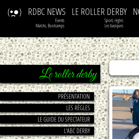
(•̪●)
RDBC NEWS
LE ROLLER DERBY
N
Events
Sport, règles
Matchs, Bootcamps
Les basiques
Le roller derby
Lecteur
PRÉSENTATION
vidéo
LES RÈGLES
LE GUIDE DU SPECTATEUR
L'ABC DERBY