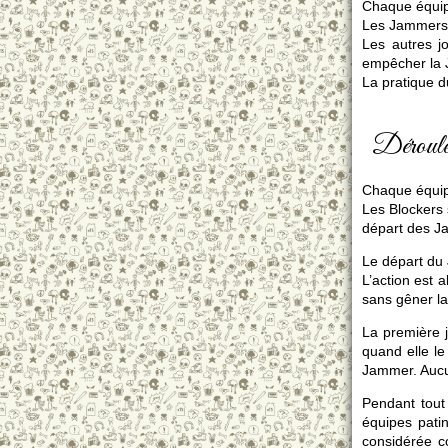
Chaque équip
Les Jammers s
Les autres j
empêcher la J
La pratique d
Déroule
Chaque équipe
Les Blockers 
départ des J
Le départ du 
L’action est 
sans gêner la
La première j
quand elle l
Jammer. Aucu
Pendant tout
équipes pati
considérée c