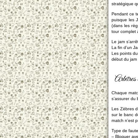
stratégique q
Pendant ce te
puisque les 
(dans les rè
tour complet
Le jam s’arrê
La fin d’un J
Les points du
début du jam 
Arbitres 
Chaque match 
s’assurer du 
Les Zèbres di
sur le banc d
match n’est p
Type de faut
– Bloquer ave