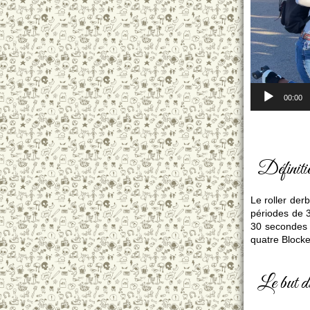
00:00
Définiti
Le roller der
périodes de 
30 secondes 
quatre Blocke
Le but d