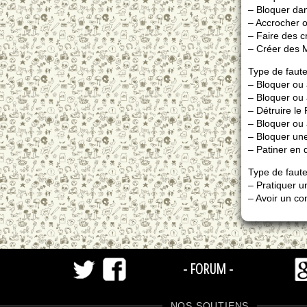
– Bloquer dan
– Accrocher o
– Faire des c
– Créer des M
Type de faut
– Bloquer ou 
– Bloquer ou 
– Détruire le
– Bloquer ou 
– Bloquer une
– Patiner en d
Type de faute
– Pratiquer u
– Avoir un co
- FORUM -
NOS SOUTIENS