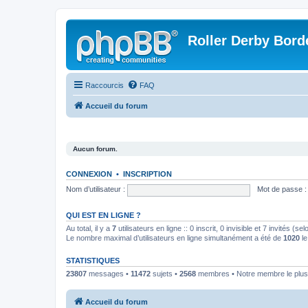
Roller Derby Bord
Raccourcis
FAQ
Accueil du forum
Aucun forum.
CONNEXION
•
INSCRIPTION
Nom d’utilisateur :
Mot de passe :
QUI EST EN LIGNE ?
Au total, il y a
7
utilisateurs en ligne :: 0 inscrit, 0 invisible et 7 invités (
Le nombre maximal d’utilisateurs en ligne simultanément a été de
1020
le
STATISTIQUES
23807
messages •
11472
sujets •
2568
membres • Notre membre le plus
Accueil du forum