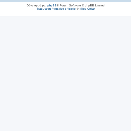
Développé par
phpBB
® Forum Software © phpBB Limited
Traduction française officielle
©
Miles Cellar